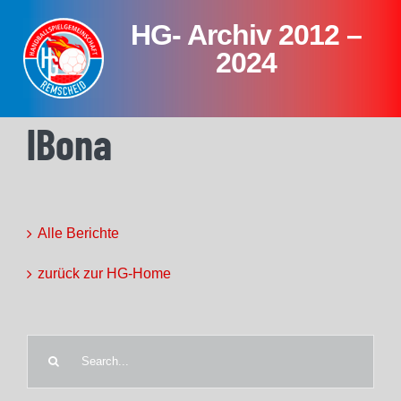
Skip
HG- Archiv 2012 –
to
content
2024
lBona
Alle Berichte
zurück zur HG-Home
Search
for: