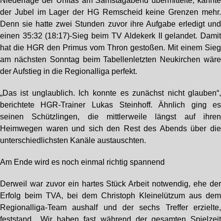
Niederlage der Unitas am Samstagabend übermittelte, kannt
der Jubel im Lager der HG Remscheid keine Grenzen mehr
Denn sie hatte zwei Stunden zuvor ihre Aufgabe erledigt un
einen 35:32 (18:17)-Sieg beim TV Aldekerk II gelandet. Dami
hat die HGR den Primus vom Thron gestoßen. Mit einem Sie
am nächsten Sonntag beim Tabellenletzten Neukirchen wär
der Aufstieg in die Regionalliga perfekt.
„Das ist unglaublich. Ich konnte es zunächst nicht glauben“
berichtete HGR-Trainer Lukas Steinhoff. Ähnlich ging e
seinen Schützlingen, die mittlerweile längst auf ihre
Heimwegen waren und sich den Rest des Abends über di
unterschiedlichsten Kanäle austauschten.
Am Ende wird es noch einmal richtig spannend
Derweil war zuvor ein hartes Stück Arbeit notwendig, ehe de
Erfolg beim TVA, bei dem Christoph Kleinelützum aus de
Regionalliga-Team aushalf und der sechs Treffer erzielte
feststand. „Wir haben fast während der gesamten Spielzei