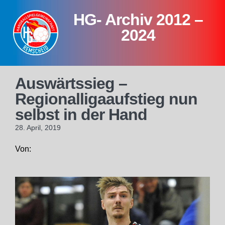
Skip
HG- Archiv 2012 –
to
content
2024
Auswärtssieg –
Regionalligaaufstieg nun
selbst in der Hand
28. April, 2019
Von: