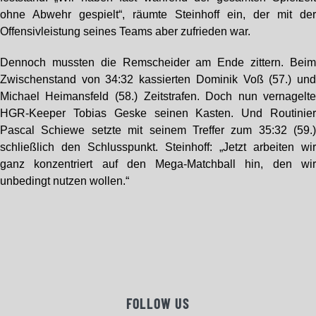
ohne Abwehr gespielt“, räumte Steinhoff ein, der mit de
Offensivleistung seines Teams aber zufrieden war.
Dennoch mussten die Remscheider am Ende zittern. Bei
Zwischenstand von 34:32 kassierten Dominik Voß (57.) un
Michael Heimansfeld (58.) Zeitstrafen. Doch nun vernagelt
HGR-Keeper Tobias Geske seinen Kasten. Und Routinie
Pascal Schiewe setzte mit seinem Treffer zum 35:32 (59.
schließlich den Schlusspunkt. Steinhoff: „Jetzt arbeiten wi
ganz konzentriert auf den Mega-Matchball hin, den wi
unbedingt nutzen wollen.“
FOLLOW US