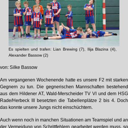
Es spielten und trafen: Lian Brewing (7), Ilija Blazina (4),
Alexander Bassow (2)
von: Silke Bassow
Am vergangenen Wochenende hatte es unsere F2 mit starke
Gegnern zu tun. Die gegnerischen Mannschaften bestehen
aus dem Hildener AT, Wald-Merscheider TV VI und dem HS
Rade/Herbeck III besetzten die Tabellenplätze 2 bis 4. Doc
das konnte unsere Jungs nicht einschüchtern.
Auch wenn noch in manchen Situationen am Teamspiel und a
der Vermeidung von Schrittfehlern gearbeitet werden muss, s