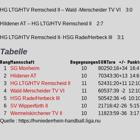
HG LTG/HTV Remscheid II – Wald -Merscheider TV VI 3:0
Hildener AT – HG LTG/HTV Remscheid II 2:7
HG LTG/HTV Remscheid II- HSG Rade/Herbeck III 3:1
Tabelle
Rang
Mannschaft
Begegnungen
S
U
N
Tore
+/-
Punkt
1
SG Monheim
10
8
0
2
50:16
+34
16:4
2
Hildener AT
10
7
0
3
43:30
+13
14:6
3
HG LTG/HTV Remscheid II
11
5
2
4
31:20
+11
12:1
4
Wald-Merscheider TV VI
11
6
0
5
37:39
-2
12:1
5
HSG Rade/Herbeck III
10
5
0
5
42:36
+6
10:1
6
SV Wipperfürth II
10
2
1
7
16:42
-26
5:15
7
Wermelskirchener TV II
10
1
1
8
23:59
-36
3:17
Quelle : https://hvniederrhein-handball.liga.nu