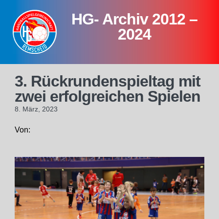
Skip
HG- Archiv 2012 –
to
content
2024
3. Rückrundenspieltag mit
zwei erfolgreichen Spielen
8. März, 2023
Von: