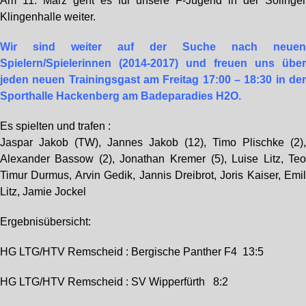
Am 11. März geht es für unsere F-Jugend in der Solinge
Klingenhalle weiter.
Wir sind weiter auf der Suche nach neue
Spielern/Spielerinnen (2014-2017) und freuen uns übe
jeden neuen Trainingsgast am Freitag 17:00 – 18:30 in de
Sporthalle Hackenberg am Badeparadies H2O.
Es spielten und trafen :
Jaspar Jakob (TW), Jannes Jakob (12), Timo Plischke (2)
Alexander Bassow (2), Jonathan Kremer (5), Luise Litz, Te
Timur Durmus, Arvin Gedik, Jannis Dreibrot, Joris Kaiser, Emi
Litz, Jamie Jockel
Ergebnisübersicht:
HG LTG/HTV Remscheid : Bergische Panther F4 13:5
HG LTG/HTV Remscheid : SV Wipperfürth 8:2