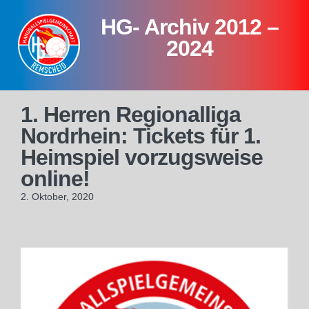
Skip
HG- Archiv 2012 –
to
content
2024
1. Herren Regionalliga
Nordrhein: Tickets für 1.
Heimspiel vorzugsweise
online!
2. Oktober, 2020