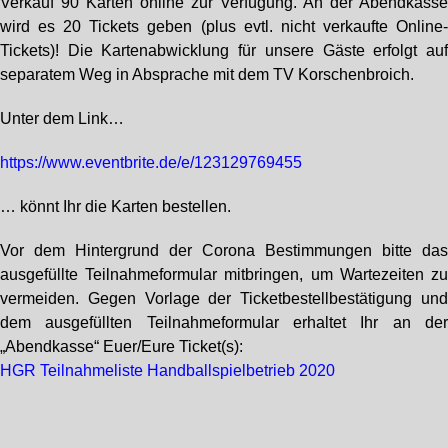
Verkauf 90 Karten online zur Verfügung. An der Abendkass
wird es 20 Tickets geben (plus evtl. nicht verkaufte Online
Tickets)! Die Kartenabwicklung für unsere Gäste erfolgt au
separatem Weg in Absprache mit dem TV Korschenbroich.
Unter dem Link…
https://www.eventbrite.de/e/123129769455
… könnt Ihr die Karten bestellen.
Vor dem Hintergrund der Corona Bestimmungen bitte da
ausgefüllte Teilnahmeformular mitbringen, um Wartezeiten z
vermeiden. Gegen Vorlage der Ticketbestellbestätigung un
dem ausgefüllten Teilnahmeformular erhaltet Ihr an de
„Abendkasse“ Euer/Eure Ticket(s):
HGR Teilnahmeliste Handballspielbetrieb 2020