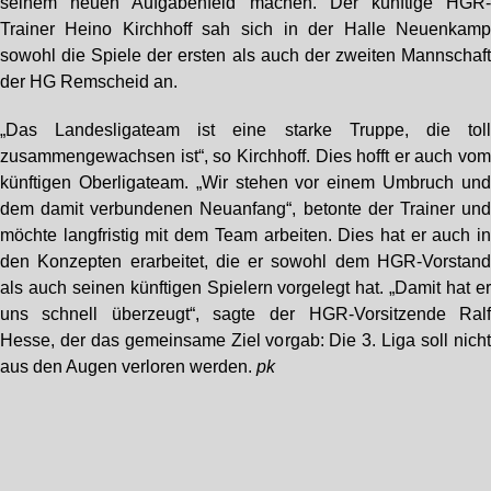
seinem neuen Aufgabenfeld machen. Der künftige HGR
Trainer Heino Kirchhoff sah sich in der Halle Neuenkam
sowohl die Spiele der ersten als auch der zweiten Mannschaf
der HG Remscheid an.
„Das Landesligateam ist eine starke Truppe, die tol
zusammengewachsen ist“, so Kirchhoff. Dies hofft er auch vo
künftigen Oberligateam. „Wir stehen vor einem Umbruch un
dem damit verbundenen Neuanfang“, betonte der Trainer un
möchte langfristig mit dem Team arbeiten. Dies hat er auch i
den Konzepten erarbeitet, die er sowohl dem HGR-Vorstan
als auch seinen künftigen Spielern vorgelegt hat. „Damit hat e
uns schnell überzeugt“, sagte der HGR-Vorsitzende Ral
Hesse, der das gemeinsame Ziel vorgab: Die 3. Liga soll nich
aus den Augen verloren werden.
pk