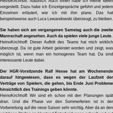
HeinoKirchhoff: Natürlich. Auch ihnen habe ich meine Idee
vorgestellt. Dazu habe ich Einzelgespräche geführt und jede
Einzelnen erläutert, wie ich mit ihm plane. Das ha
beispielsweise auch Luca Lewandowski überzeugt, zu bleiben.
Sie haben sich am vergangenen Samstag auch die zweit
Mannschaft angesehen. Auch da spielen viele junge Leute.
HeinoKirchhoff: Dieser Auftritt des Teams hat mich wirklic
überzeugt. Da ist gute Arbeit geleistet worden und zeigt, wa
möglich ist, wenn man ein homogenes Team hat. Da sin
interessante Leute dabei.
Der HGR-Vorsitzende Ralf Hesse hat am Wochenend
darauf hingewiesen, dass es wegen der Laufzeit de
Verträge von Spielern, die gehen, bis Ende Juni Problem
hinsichtlich des Trainings geben könnte.
HeinoKirchhoff: Wir sind eh schon mit den Planungen spä
dran. Und die Phase vor den Sommerferien ist in de
Vorbereitung auf die neue Saison sehr wichtig. Aber da an de