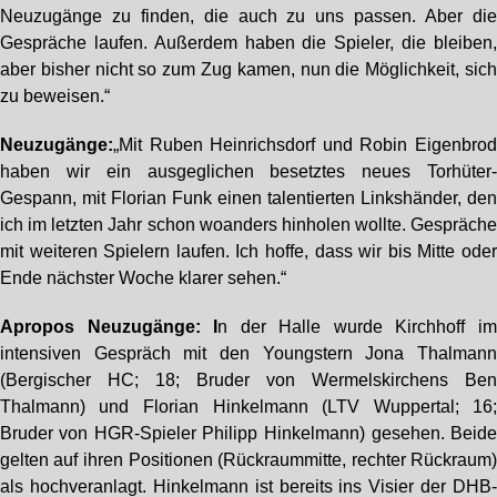
Neuzugänge zu finden, die auch zu uns passen. Aber di
Gespräche laufen. Außerdem haben die Spieler, die bleiben
aber bisher nicht so zum Zug kamen, nun die Möglichkeit, sic
zu beweisen.“
Neuzugänge:
„Mit Ruben Heinrichsdorf und Robin Eigenbro
haben wir ein ausgeglichen besetztes neues Torhüter
Gespann, mit Florian Funk einen talentierten Linkshänder, de
ich im letzten Jahr schon woanders hinholen wollte. Gespräch
mit weiteren Spielern laufen. Ich hoffe, dass wir bis Mitte ode
Ende nächster Woche klarer sehen.“
Apropos Neuzugänge: I
n der Halle wurde Kirchhoff i
intensiven Gespräch mit den Youngstern Jona Thalman
(Bergischer HC; 18; Bruder von Wermelskirchens Be
Thalmann) und Florian Hinkelmann (LTV Wuppertal; 16
Bruder von HGR-Spieler Philipp Hinkelmann) gesehen. Beid
gelten auf ihren Positionen (Rückraummitte, rechter Rückraum
als hochveranlagt. Hinkelmann ist bereits ins Visier der DHB