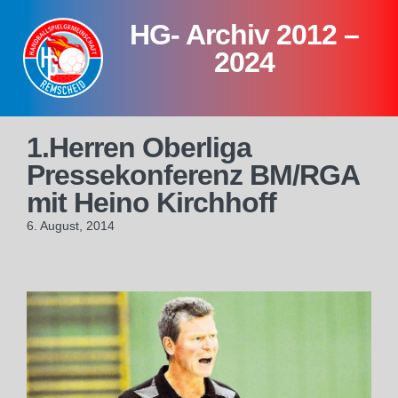
Skip
HG- Archiv 2012 –
to
content
2024
1.Herren Oberliga
Pressekonferenz BM/RGA
mit Heino Kirchhoff
6. August, 2014