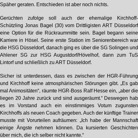
Späher geraten. Entschieden ist aber noch nichts.
Gerüchten zufolge soll auch der ehemalige Kirchhoff
Schützling Jonas Bagel (30) vom Drittligisten ART Düsseldor
eine Option für die Rückraummitte sein. Bagel begann sein
Karriere in Hösel. Seine erste Station im Seniorenbereich wa
die HSG Düsseldorf, danach ging es über die SG Solingen un
Ahlener SG zur HSG Augustdorf/Hövelhof, dann zum Tu
Lintorf und schließlich zu ART Düsseldorf.
Sicher ist unterdessen, dass es zwischen der HGR-Führun
und Kirchhoff keine atmosphärischen Störungen gibt. „Es ga
mal Animositäten“, räumte HGR-Boss Ralf Hesse ein, „aber di
liegen 20 Jahre zurück und sind ausgeräumt.“ Deswegen ha
es im Vorstand auch ein einstimmiges Votum zugunste
Kirchhoffs als neuen Coach gegeben. Auch der künftige Traine
musste mit Vorurteilen aufräumen: „Ich habe der Mannschaf
einige Ängste nehmen können. Da kursierten Geschichte
über mich, die ich selber nicht kannte.“