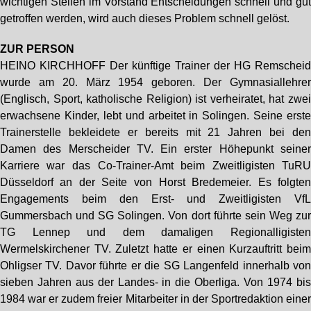
wichtigen Stellen im Vorstand Entscheidungen schnell und gu
getroffen werden, wird auch dieses Problem schnell gelöst.
ZUR PERSON
HEINO KIRCHHOFF Der künftige Trainer der HG Remschei
wurde am 20. März 1954 geboren. Der Gymnasiallehre
(Englisch, Sport, katholische Religion) ist verheiratet, hat zwe
erwachsene Kinder, lebt und arbeitet in Solingen. Seine erst
Trainerstelle bekleidete er bereits mit 21 Jahren bei de
Damen des Merscheider TV. Ein erster Höhepunkt seine
Karriere war das Co-Trainer-Amt beim Zweitligisten TuR
Düsseldorf an der Seite von Horst Bredemeier. Es folgte
Engagements beim den Erst- und Zweitligisten Vf
Gummersbach und SG Solingen. Von dort führte sein Weg zu
TG Lennep und dem damaligen Regionalligiste
Wermelskirchener TV. Zuletzt hatte er einen Kurzauftritt bei
Ohligser TV. Davor führte er die SG Langenfeld innerhalb vo
sieben Jahren aus der Landes- in die Oberliga. Von 1974 bi
1984 war er zudem freier Mitarbeiter in der Sportredaktion eine