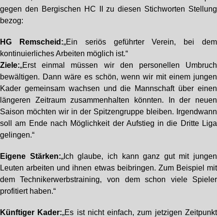
gegen den Bergischen HC II zu diesen Stichworten Stellun
bezog:
HG Remscheid:
„Ein seriös geführter Verein, bei de
kontinuierliches Arbeiten möglich ist.“
Ziele:
„Erst einmal müssen wir den personellen Umbruc
bewältigen. Dann wäre es schön, wenn wir mit einem junge
Kader gemeinsam wachsen und die Mannschaft über eine
längeren Zeitraum zusammenhalten könnten. In der neue
Saison möchten wir in der Spitzengruppe bleiben. Irgendwan
soll am Ende nach Möglichkeit der Aufstieg in die Dritte Lig
gelingen.“
Eigene Stärken:
„Ich glaube, ich kann ganz gut mit junge
Leuten arbeiten und ihnen etwas beibringen. Zum Beispiel mi
dem Technikerwerbstraining, von dem schon viele Spiele
profitiert haben.“
Künftiger Kader:
„Es ist nicht einfach, zum jetzigen Zeitpunk