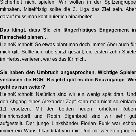
Sicherheit nicht spielen. Wir wollen in der Spitzengrupp
mithalten. Mittelfristig sollte die 3. Liga das Ziel sein. Abe
darauf muss man kontinuierlich hinarbeiten.
Das klingt, dass Sie ein längerfristiges Engagement i
Remscheid planen…
HeinoKirchhoff: So etwas plant man doch immer. Aber auch fü
mich gilt: Sollte ich, überspitzt gesagt, die ersten zehn Spiel
im Herbst verlieren, war es das für mich.
Sie haben den Umbruch angesprochen. Wichtige Spiele
verlassen die HGR. Bis jetzt gibt es drei Neuzugänge. Wi
geht es nun weiter?
HeinoKirchhoff: Natürlich sind wir ein wenig spät dran. Un
den Abgang eines Alexander Zapf kann man nicht so einfac
1:1 ersetzen. Mit den beiden neuen Torhütern Rube
Heinrichsdorff und Robin Eigenbrod sind wir sehr gu
aufgestellt. Der junge Linkshänder Florian Funk war scho
immer ein Wunschkandidat von mir. Und mit weiteren junge